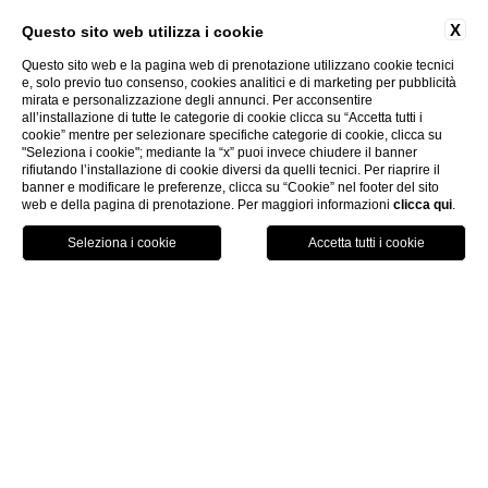
X
Questo sito web utilizza i cookie
Soggiorno minimo 2 notti tra Domenica e
Giovedì; Upgrade garantito a categoria di
Questo sito web e la pagina web di prenotazione utilizzano cookie tecnici
camera superiore (stessa vista)
e, solo previo tuo consenso, cookies analitici e di marketing per pubblicità
mirata e personalizzazione degli annunci. Per acconsentire
all’installazione di tutte le categorie di cookie clicca su “Accetta tutti i
cookie” mentre per selezionare specifiche categorie di cookie, clicca su
DISCOVER
"Seleziona i cookie"; mediante la “x” puoi invece chiudere il banner
rifiutando l’installazione di cookie diversi da quelli tecnici. Per riaprire il
banner e modificare le preferenze, clicca su “Cookie” nel footer del sito
web e della pagina di prenotazione. Per maggiori informazioni
clicca qui
.
PRENOTA ORA
SPECIALE OFFERTA
INFRASETTIMANALE
Soggiorno minimo 2 notti tra Domenica e
Giovedì, in mezza pensione; Upgrade
garantito a categoria di camera superiore
(stessa vista)