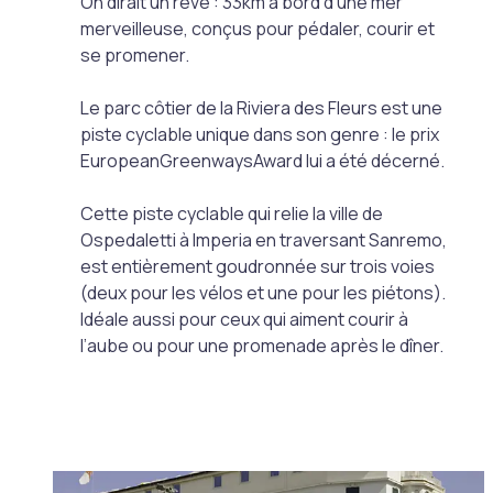
On dirait un rêve : 33km à bord d’une mer
merveilleuse, conçus pour pédaler, courir et
se promener.
Le parc côtier de la Riviera des Fleurs est une
piste cyclable unique dans son genre : le prix
EuropeanGreenwaysAward lui a été décerné.
Cette piste cyclable qui relie la ville de
Ospedaletti à Imperia en traversant Sanremo,
est entièrement goudronnée sur trois voies
(deux pour les vélos et une pour les piétons).
Idéale aussi pour ceux qui aiment courir à
l’aube ou pour une promenade après le dîner.