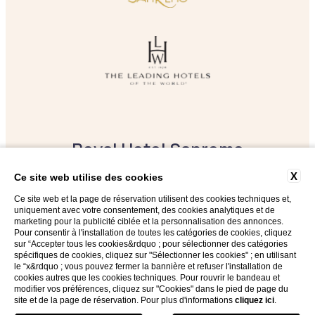
Royal Hotel Sanremo
X
Ce site web utilise des cookies
Corso Imperatrice 80, 18038 Sanremo (IM)
Ce site web et la page de réservation utilisent des cookies techniques et,
tel:
+39 0184 5391
uniquement avec votre consentement, des cookies analytiques et de
e-mail:
reservations@royalhotelsanremo.com
marketing pour la publicité ciblée et la personnalisation des annonces.
Pour consentir à l'installation de toutes les catégories de cookies, cliquez
sur “Accepter tous les cookies&rdquo ; pour sélectionner des catégories
Suivez-nous sur
spécifiques de cookies, cliquez sur "Sélectionner les cookies" ; en utilisant
le “x&rdquo ; vous pouvez fermer la bannière et refuser l'installation de
cookies autres que les cookies techniques. Pour rouvrir le bandeau et
modifier vos préférences, cliquez sur "Cookies" dans le pied de page du
site et de la page de réservation. Pour plus d'informations
cliquez ici
.