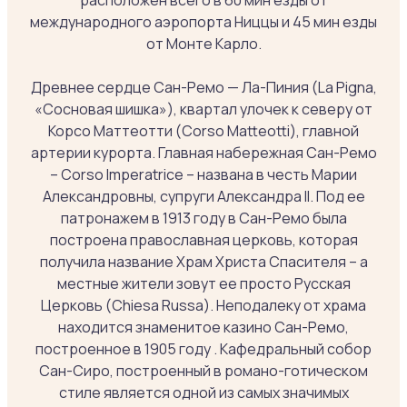
расположен всего в 60 мин езды от
международного аэропорта Ниццы и 45 мин езды
от Монте Карло.
Древнее сердце Сан-Ремо — Ла-Пиния (La Pigna,
«Сосновая шишка»), квартал улочек к северу от
Корсо Маттеотти (Corso Matteotti), главной
артерии курорта. Главная набережная Сан-Ремо
– Corso Imperatrice – названа в честь Марии
Александровны, супруги Александра II. Под ее
патронажем в 1913 году в Сан-Ремо была
построена православная церковь, которая
получила название Храм Христа Спасителя – а
местные жители зовут ее просто Русская
Церковь (Chiesa Russa). Неподалеку от храма
находится знаменитое казино Сан-Ремо,
построенное в 1905 году . Кафедральный собор
Сан-Сиро, построенный в романо-готическом
стиле является одной из самых значимых