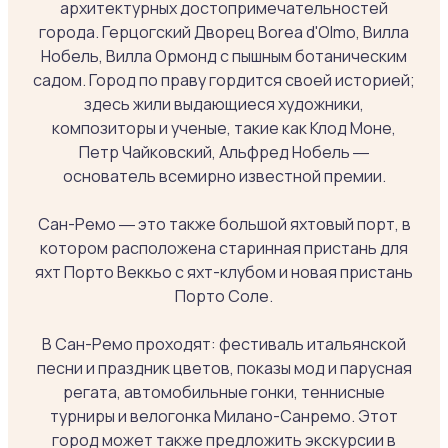
архитектурных достопримечательностей
города. Герцогский Дворец Borea d'Olmo, Вилла
Нобель, Вилла Ормонд с пышным ботаническим
садом. Город по праву гордится своей историей;
здесь жили выдающиеся художники,
композиторы и ученые, такие как Клод Моне,
Петр Чайковский, Альфред Нобель ―
основатель всемирно известной премии.
Сан-Ремо ― это также большой яхтовый порт, в
котором расположена старинная пристань для
яхт Порто Веккьо с яхт-клубом и новая пристань
Порто Соле.
В Сан-Ремо проходят: фестиваль итальянской
песни и праздник цветов, показы мод и парусная
регата, автомобильные гонки, теннисные
турниры и велогонка Милано-Санремо. Этот
город может также предложить экскурсии в